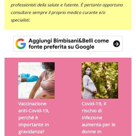
professionisti della salute e l’utente. È pertanto opportuno
consultare sempre il proprio medico curante e/o
specialisti.
Vaccinazione
Covid-19, il
anti-Covid-19,
rischio di
perché è
infezione
importante in
aumenta per le
gravidanza?
donne in