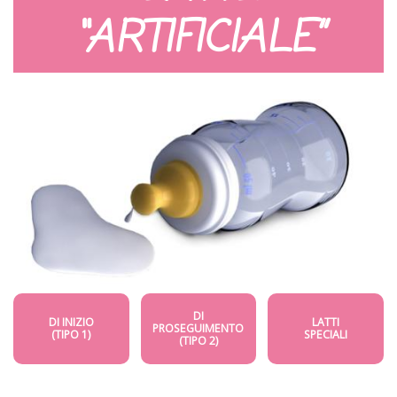
“ARTIFICIALE”
DI
DI INIZIO
LATTI
PROSEGUIMENTO
(TIPO 1)
SPECIALI
(TIPO 2)