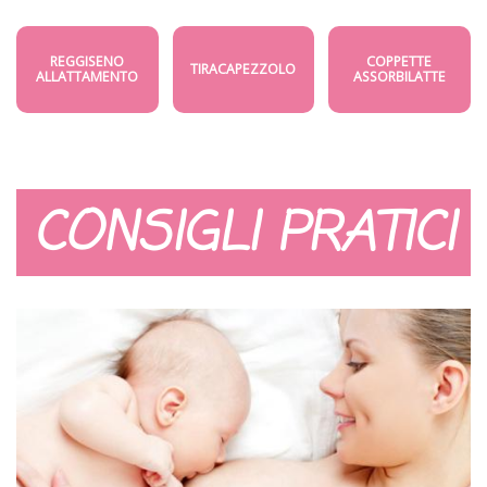
REGGISENO
COPPETTE
TIRACAPEZZOLO
ALLATTAMENTO
ASSORBILATTE
CONSIGLI PRATICI