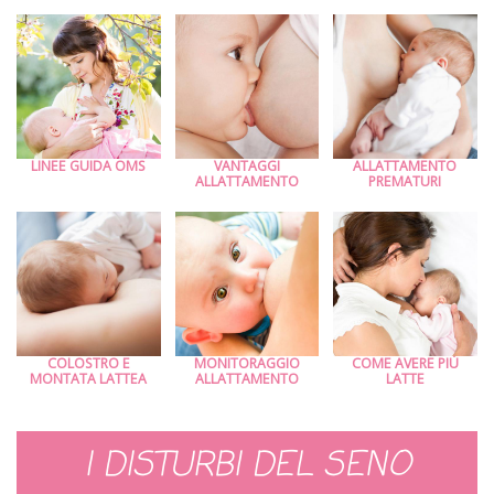
LINEE GUIDA OMS
VANTAGGI
ALLATTAMENTO
ALLATTAMENTO
PREMATURI
COLOSTRO E
MONITORAGGIO
COME AVERE PIÙ
MONTATA LATTEA
ALLATTAMENTO
LATTE
I DISTURBI DEL SENO