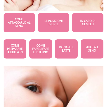
COME
LE POSIZIONI
IN CASO DI
ATTACCARLO AL
GIUSTE
GEMELLI
SENO
COME
COME
DONARE IL
RIFIUTA IL
PREPARARE
FARGLI FARE
LATTE
SENO
IL BIBERON
IL RUTTINO