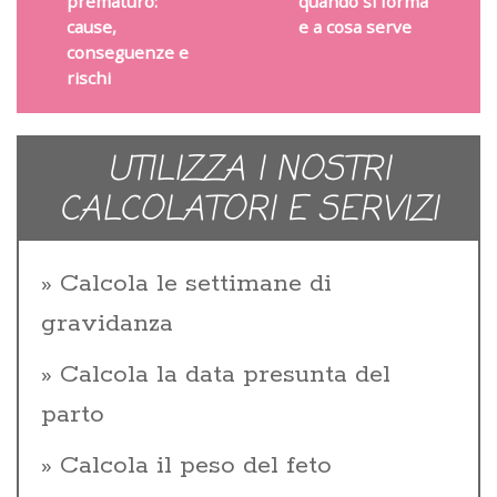
prematuro:
quando si forma
cause,
e a cosa serve
conseguenze e
rischi
UTILIZZA I NOSTRI
CALCOLATORI E SERVIZI
Calcola le settimane di
gravidanza
Calcola la data presunta del
parto
Calcola il peso del feto