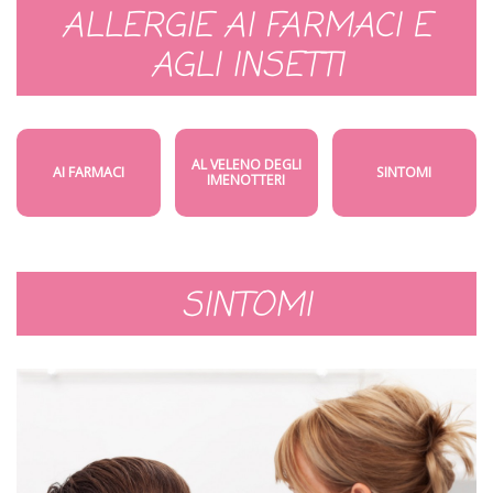
ALLERGIE AI FARMACI E
AGLI INSETTI
AL VELENO DEGLI
AI FARMACI
SINTOMI
IMENOTTERI
SINTOMI