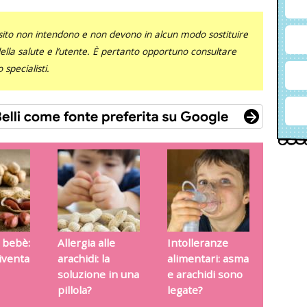
sito non intendono e non devono in alcun modo sostituire
 della salute e l’utente. È pertanto opportuno consultare
specialisti.
l bebè:
Allergia alle
Intolleranze
iventa
arachidi: la
alimentari: asma
soluzione in una
e arachidi sono
pillola?
legate?