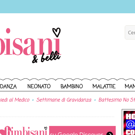
IDANZA
NEONATO
BAMBINO
MALATTIE
MA
iedi al Medico
Settimane di Gravidanza
Battesimo No St