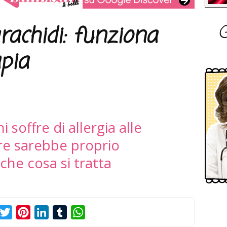
G
arachidi: funziona
pia
 soffre di allergia alle
are sarebbe proprio
che cosa si tratta
acebook
Twitter
Pinterest
LinkedIn
Tumblr
WhatsApp