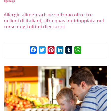
Allergie alimentari: ne soffrono oltre tre
milioni di italiani, cifra quasi raddoppiata nel
corso degli ultimi dieci anni
Facebook
Twitter
Pinterest
LinkedIn
Tumblr
WhatsApp