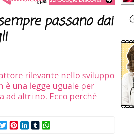
G
n sempre passano dai
li
fattore rilevante nello sviluppo
on è una legge uguale per
ta ad altri no. Ecco perché
acebook
Twitter
Pinterest
LinkedIn
Tumblr
WhatsApp