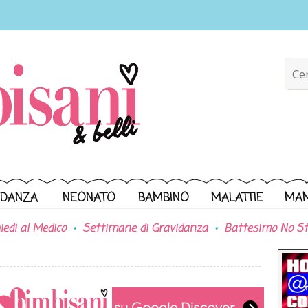
IDANZA
NEONATO
BAMBINO
MALATTIE
MA
iedi al Medico
Settimane di Gravidanza
Battesimo No St