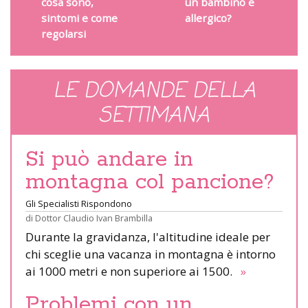
cosa sono,
un bambino è
sintomi e come
allergico?
regolarsi
LE DOMANDE DELLA
SETTIMANA
Si può andare in
montagna col pancione?
Gli Specialisti Rispondono
di
Dottor Claudio Ivan Brambilla
Durante la gravidanza, l'altitudine ideale per
chi sceglie una vacanza in montagna è intorno
ai 1000 metri e non superiore ai 1500.
»
Problemi con un