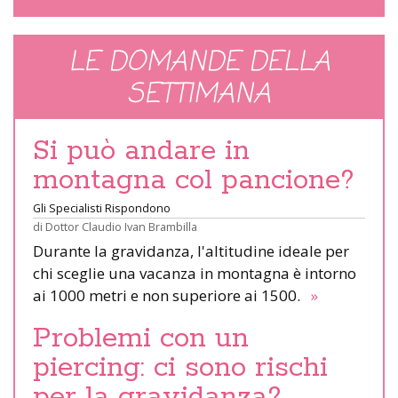
LE DOMANDE DELLA
SETTIMANA
Si può andare in
montagna col pancione?
Gli Specialisti Rispondono
di
Dottor Claudio Ivan Brambilla
Durante la gravidanza, l'altitudine ideale per
chi sceglie una vacanza in montagna è intorno
ai 1000 metri e non superiore ai 1500.
»
Problemi con un
piercing: ci sono rischi
per la gravidanza?