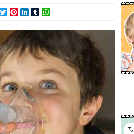
acebook
Twitter
Pinterest
LinkedIn
Tumblr
WhatsApp
Tu