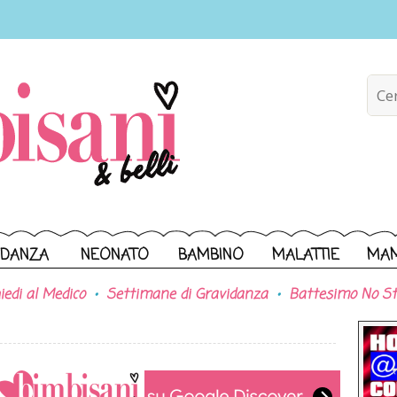
IDANZA
NEONATO
BAMBINO
MALATTIE
MA
iedi al Medico
Settimane di Gravidanza
Battesimo No St