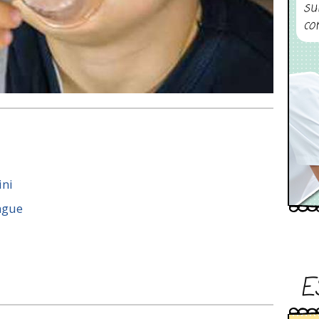
su
co
ini
angue
E