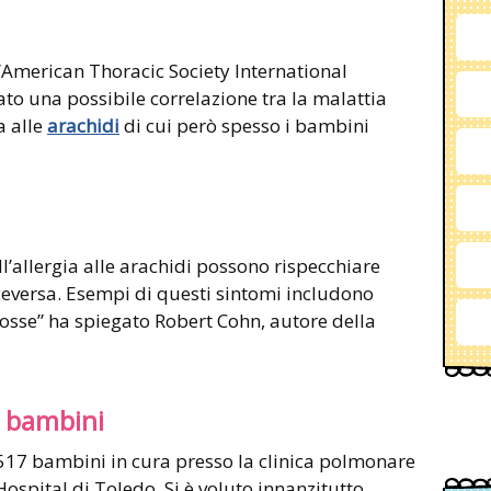
l’American Thoracic Society International
to una possibile correlazione tra la malattia
a alle
arachidi
di cui però spesso i bambini
ll’allergia alle arachidi possono rispecchiare
iceversa. Esempi di questi sintomi includono
osse” ha spiegato Robert Cohn, autore della
0 bambini
.517 bambini in cura presso la clinica polmonare
ospital di Toledo. Si è voluto innanzitutto