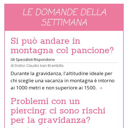
LE DOMANDE DELLA
SETTIMANA
Si può andare in
montagna col pancione?
Gli Specialisti Rispondono
di
Dottor Claudio Ivan Brambilla
Durante la gravidanza, l'altitudine ideale per
chi sceglie una vacanza in montagna è intorno
ai 1000 metri e non superiore ai 1500.
»
Problemi con un
piercing: ci sono rischi
per la gravidanza?