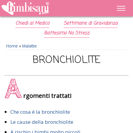
Chiedi al Medico
Settimane di Gravidanza
Battesimo No Stress
Home
»
Malattie
BRONCHIOLITE
A
rgomenti trattati
Che cosa è la bronchiolite
Le cause della bronchiolite
A rischio i bimbi molto piccoli