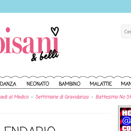
IDANZA
NEONATO
BAMBINO
MALATTIE
MA
iedi al Medico
Settimane di Gravidanza
Battesimo No St