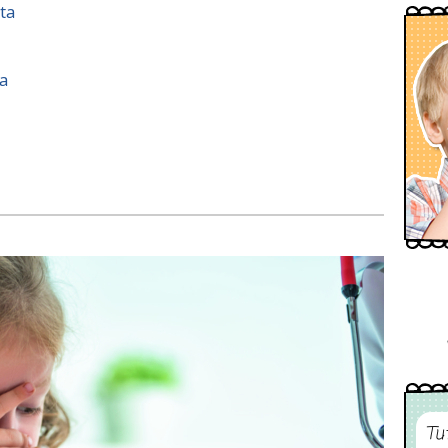
ita
ta
Tu