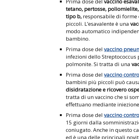
Prima dose del
vaccino esava
tetano, pertosse, poliomielite
tipo b,
responsabile di forme 
piccoli. L’esavalente è una
vac
modo automatico indipendente
bambino.
Prima dose del
vaccino pneu
infezioni dello Streptococcu
polmonite. Si tratta di una
va
Prima dose del
vaccino contro
bambini più piccoli può caus
disidratazione e ricovero osp
tratta di un vaccino che si som
effettuano mediante iniezion
Prima dose del
vaccino contr
15 giorni dalla somministrazi
coniugato. Anche in questo cas
ed è una delle principali novi