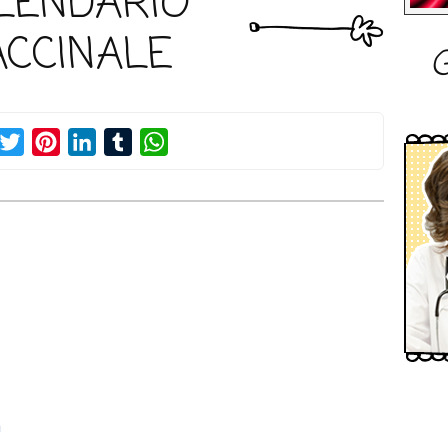
LENDARIO
ACCINALE
G
acebook
Twitter
Pinterest
LinkedIn
Tumblr
WhatsApp
a