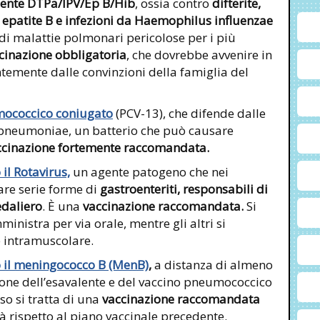
lente DTPa/IPV/Ep B/Hib
, ossia contro
difterite,
, epatite B e infezioni da Haemophilus influenzae
di malattie polmonari pericolose per i più
cinazione obbligatoria
, che dovrebbe avvenire in
mente dalle convinzioni della famiglia del
mococcico coniugato
(PCV-13), che difende dalle
s pneumoniae, un batterio che può causare
ccinazione fortemente raccomandata.
 il Rotavirus,
un agente patogeno che nei
are serie forme di
gastroenteriti, responsabili di
edaliero
. È una
vaccinazione raccomandata.
Si
ministra per via orale, mentre gli altri si
e intramuscolare.
o il meningococco B (MenB)
,
a distanza di almeno
one dell’esavalente e del vaccino pneumococcico
o si tratta di una
vaccinazione raccomandata
tà rispetto al piano vaccinale precedente.