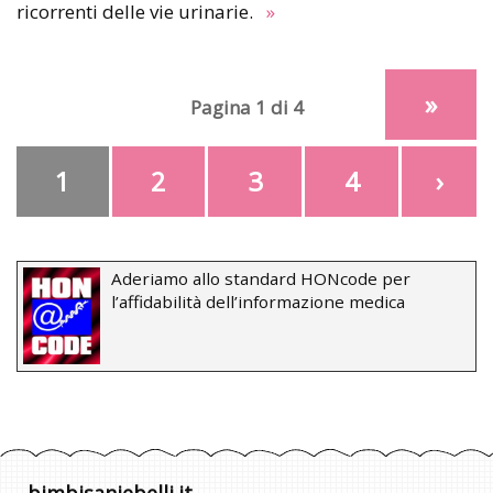
ricorrenti delle vie urinarie.
»
»
Pagina 1 di 4
1
2
3
4
›
Aderiamo allo standard HONcode per
l’affidabilità dell’informazione medica
bimbisaniebelli.it