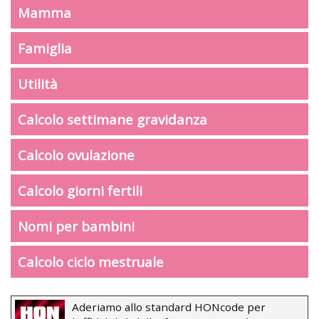
Mamma
Famiglia
Utilità
Calcolo settimane gravidanza
Calcolo ovulazione
Calcolo giorni fertili
Nomi per bambini
Calcolo ciclo mestruale
Aderiamo allo standard HONcode per