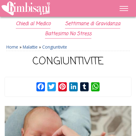
Chiedi al Medico
Settimane di Gravidanza
Battesimo No Stress
Home
»
Malattie
»
Congiuntivite
CONGIUNTIVITE
Facebook
Twitter
Pinterest
LinkedIn
Tumblr
WhatsApp