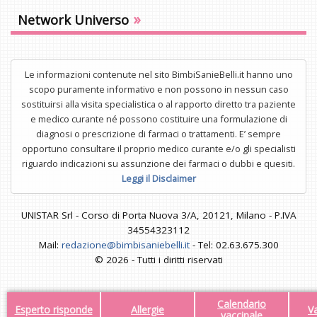
»
Network Universo
Le informazioni contenute nel sito BimbiSanieBelli.it hanno uno
scopo puramente informativo e non possono in nessun caso
sostituirsi alla visita specialistica o al rapporto diretto tra paziente
e medico curante né possono costituire una formulazione di
diagnosi o prescrizione di farmaci o trattamenti. E’ sempre
opportuno consultare il proprio medico curante e/o gli specialisti
riguardo indicazioni su assunzione dei farmaci o dubbi e quesiti.
Leggi il Disclaimer
UNISTAR Srl - Corso di Porta Nuova 3/A, 20121, Milano - P.IVA
34554323112
Mail:
redazione@bimbisaniebelli.it
- Tel: 02.63.675.300
© 2026 - Tutti i diritti riservati
Calendario
Esperto risponde
Allergie
V
vaccinale