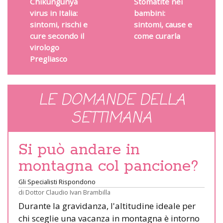
Chikungunya
Stomatite nei
virus in Italia:
bambini:
sintomi, rischi e
sintomi, cause e
cure secondo il
come curarla
virologo
Pregliasco
LE DOMANDE DELLA
SETTIMANA
Si può andare in
montagna col pancione?
Gli Specialisti Rispondono
di
Dottor Claudio Ivan Brambilla
Durante la gravidanza, l'altitudine ideale per
chi sceglie una vacanza in montagna è intorno