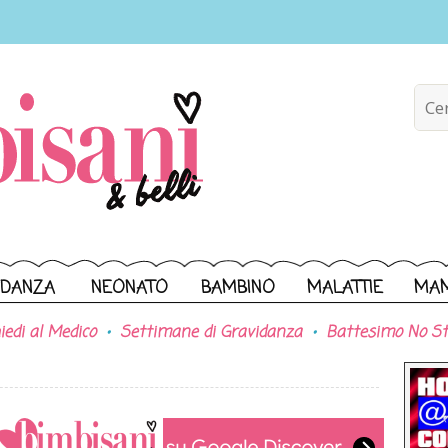
IDANZA
NEONATO
BAMBINO
MALATTIE
MA
iedi al Medico
Settimane di Gravidanza
Battesimo No St