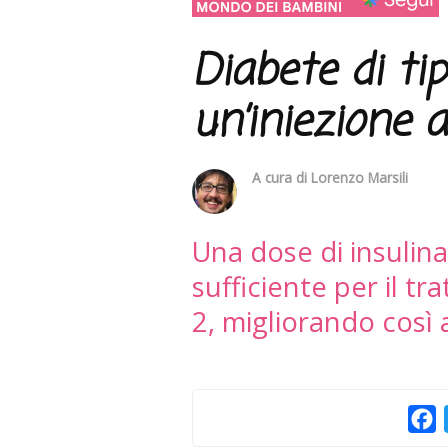
Diabete di ti
un’iniezione 
A cura di
Lorenzo Marsili
Una dose di insulina
sufficiente per il t
2, migliorando così 
F