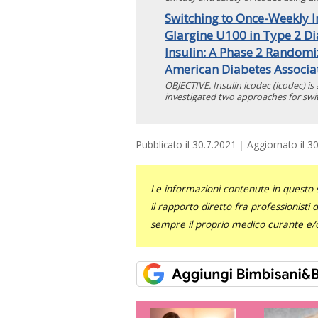
Switching to Once-Weekly I
Glargine U100 in Type 2 Di
Insulin: A Phase 2 Randomiz
American Diabetes Associa
OBJECTIVE. Insulin icodec (icodec) is 
investigated two approaches for swit
Pubblicato il
30.7.2021
Aggiornato il
30
Le informazioni contenute in questo 
il rapporto diretto fra professionisti
sempre il proprio medico curante e/o 