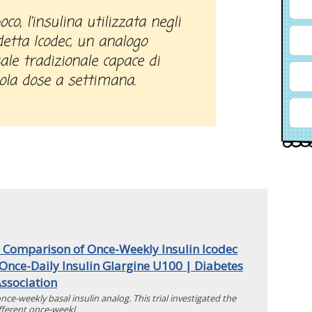
co, l’insulina utilizzata negli
detta Icodec, un analogo
sale tradizionale capace di
ola dose a settimana.
Comparison of Once-Weekly Insulin Icodec
 Once-Daily Insulin Glargine U100 | Diabetes
ssociation
nce-weekly basal insulin analog. This trial investigated the
ifferent once-weekl