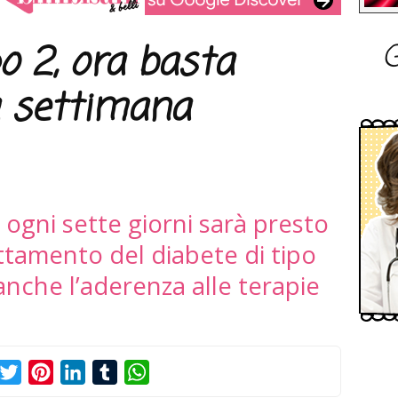
G
po 2, ora basta
a settimana
 ogni sette giorni sarà presto
rattamento del diabete di tipo
anche l’aderenza alle terapie
acebook
Twitter
Pinterest
LinkedIn
Tumblr
WhatsApp