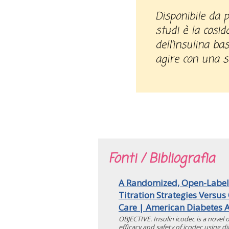
Disponibile da po
studi è la cosid
dell’insulina ba
agire con una s
Fonti / Bibliografia
A Randomized, Open-Label 
Titration Strategies Versus
Care | American Diabetes A
OBJECTIVE. Insulin icodec is a novel o
efficacy and safety of icodec using d