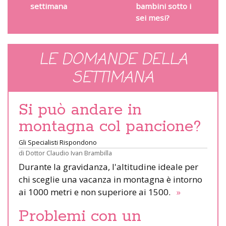
settimana
bambini sotto i
sei mesi?
LE DOMANDE DELLA
SETTIMANA
Si può andare in
montagna col pancione?
Gli Specialisti Rispondono
di
Dottor Claudio Ivan Brambilla
Durante la gravidanza, l'altitudine ideale per
chi sceglie una vacanza in montagna è intorno
ai 1000 metri e non superiore ai 1500.
»
Problemi con un