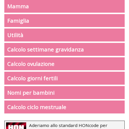
Mamma
Famiglia
Utilità
Calcolo settimane gravidanza
Calcolo ovulazione
Calcolo giorni fertili
Nomi per bambini
Calcolo ciclo mestruale
Aderiamo allo standard HONcode per