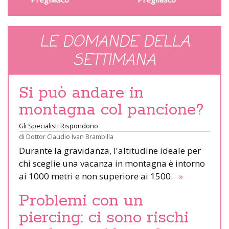
LE DOMANDE DELLA
SETTIMANA
Si può andare in
montagna col pancione?
Gli Specialisti Rispondono
di
Dottor Claudio Ivan Brambilla
Durante la gravidanza, l'altitudine ideale per
chi sceglie una vacanza in montagna è intorno
ai 1000 metri e non superiore ai 1500.
»
Problemi con un
piercing: ci sono rischi