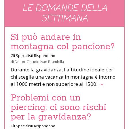
LE DOMANDE DELLA
SETTIMANA
Si può andare in
montagna col pancione?
Gli Specialisti Rispondono
di
Dottor Claudio Ivan Brambilla
Durante la gravidanza, l'altitudine ideale per
chi sceglie una vacanza in montagna è intorno
ai 1000 metri e non superiore ai 1500.
»
Problemi con un
piercing: ci sono rischi
per la gravidanza?
Gli Specialisti Rispondono