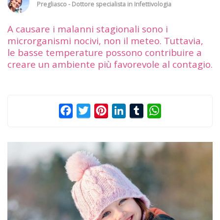
Pregliasco - Dottore specialista in Infettivologia
A causare i malanni stagionali sono i
microrganismi nocivi, non il meteo. Tuttavia,
le basse temperature possono contribuire a
creare un ambiente più favorevole al contagio.
Facebook
Twitter
Pinterest
LinkedIn
Tumblr
WhatsApp