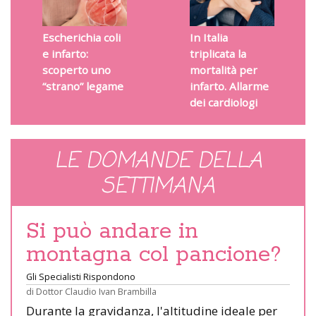
Escherichia coli
In Italia
e infarto:
triplicata la
scoperto uno
mortalità per
“strano” legame
infarto. Allarme
dei cardiologi
LE DOMANDE DELLA
SETTIMANA
Si può andare in
montagna col pancione?
Gli Specialisti Rispondono
di
Dottor Claudio Ivan Brambilla
Durante la gravidanza, l'altitudine ideale per