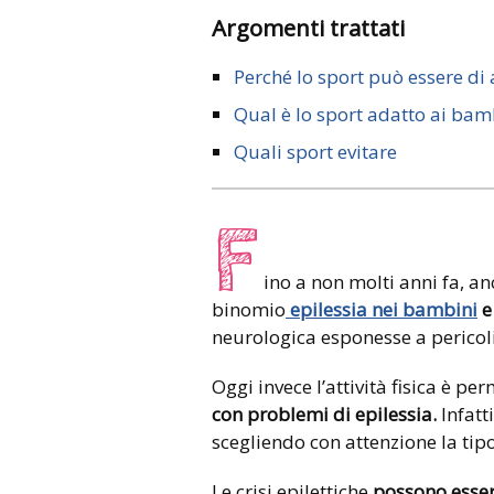
Argomenti trattati
Perché lo sport può essere di 
Qual è lo sport adatto ai bam
Quali sport evitare
F
ino a non molti anni fa, an
binomio
epilessia nei bambini
e
neurologica esponesse a pericoli 
Oggi invece l’attività fisica è pe
con problemi di epilessia.
Infatt
scegliendo con attenzione la tipo
Le
crisi epilettiche
possono esser