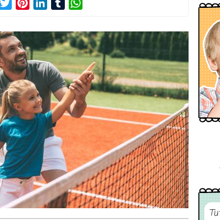
acebook
Twitter
Pinterest
LinkedIn
Tumblr
WhatsApp
Tu