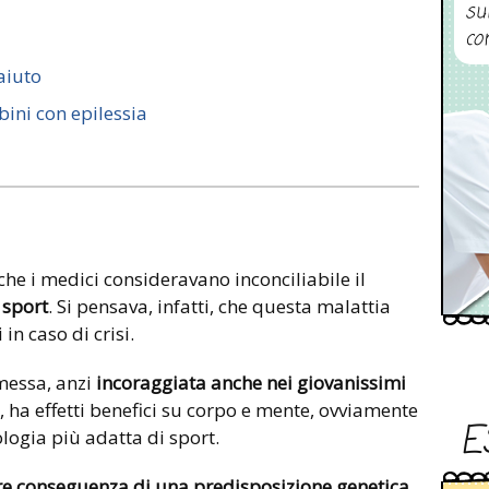
su
co
aiuto
bini con epilessia
che i medici consideravano inconciliabile il
 sport
. Si pensava, infatti, che questa malattia
in caso di crisi.
rmessa, anzi
incoraggiata anche nei giovanissimi
i, ha effetti benefici su corpo e mente, ovviamente
E
logia più adatta di sport.
e conseguenza di una predisposizione genetica