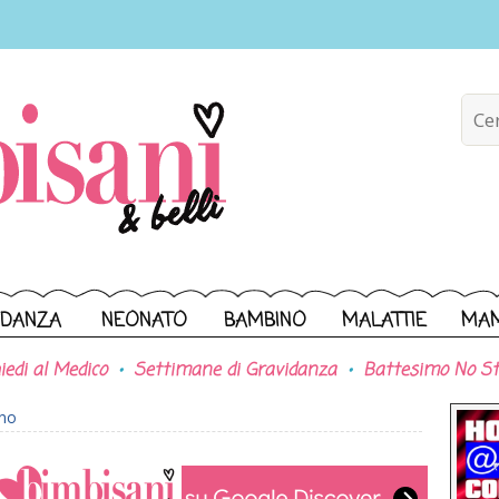
IDANZA
NEONATO
BAMBINO
MALATTIE
MA
iedi al Medico
Settimane di Gravidanza
Battesimo No St
ono