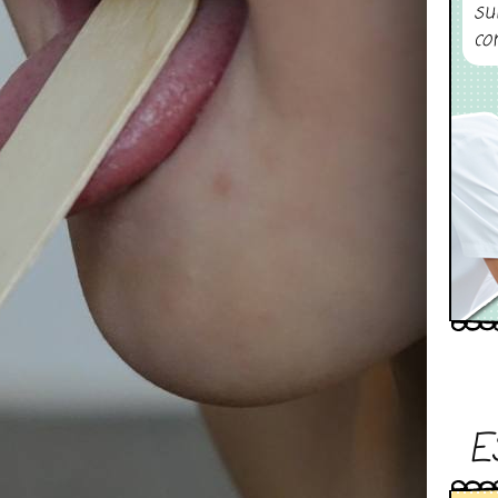
su
co
E