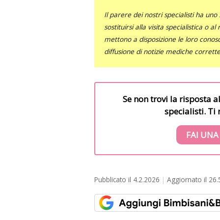
Il parere dei nostri specialisti ha 
sostituirsi alla visita specialistica o 
mettono a disposizione le loro conosce
diffusione di notizie mediche corrett
Se non trovi la risposta a
specialisti. T
FAI UNA
Pubblicato il
4.2.2026
Aggiornato il
26.