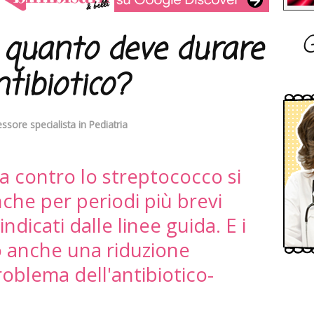
G
: quanto deve durare
ntibiotico?
ssore specialista in Pediatria
ca contro lo streptococco si
che per periodi più brevi
indicati dalle linee guida. E i
o anche una riduzione
roblema dell'antibiotico-