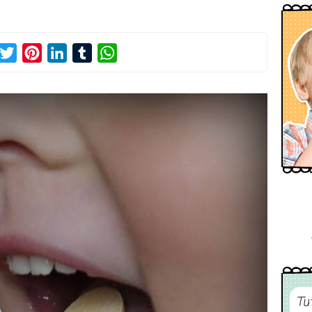
acebook
Twitter
Pinterest
LinkedIn
Tumblr
WhatsApp
Tu