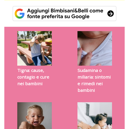
Tigna: cause,
Sudamina o
contagio e cure
miliaria: sintomi
nei bambini
e rimedi nei
bambini