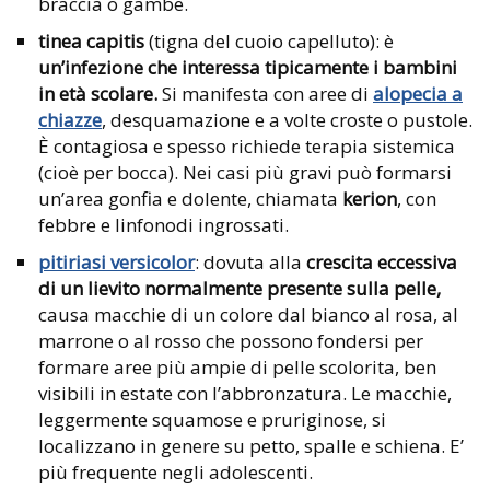
braccia o gambe.
tinea capitis
(tigna del cuoio capelluto): è
un’infezione che interessa tipicamente i bambini
in età scolare.
Si manifesta con aree di
alopecia a
chiazze
, desquamazione e a volte croste o pustole.
È contagiosa e spesso richiede terapia sistemica
(cioè per bocca). Nei casi più gravi può formarsi
un’area gonfia e dolente, chiamata
kerion
, con
febbre e linfonodi ingrossati.
pitiriasi versicolor
: dovuta alla
crescita eccessiva
di un lievito normalmente presente sulla pelle,
causa macchie di un colore dal bianco al rosa, al
marrone o al rosso che possono fondersi per
formare aree più ampie di pelle scolorita, ben
visibili in estate con l’abbronzatura. Le macchie,
leggermente squamose e pruriginose, si
localizzano in genere su petto, spalle e schiena. E’
più frequente negli adolescenti.