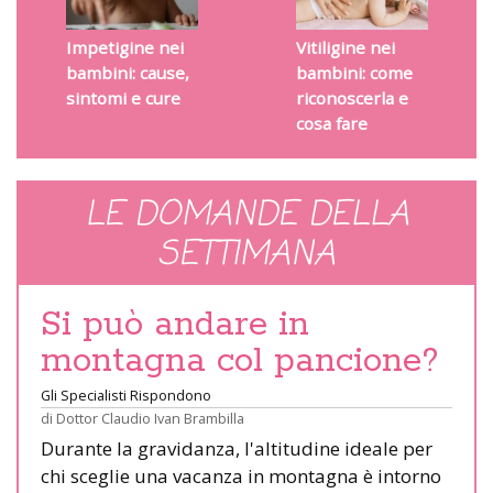
Impetigine nei
Vitiligine nei
bambini: cause,
bambini: come
sintomi e cure
riconoscerla e
cosa fare
LE DOMANDE DELLA
SETTIMANA
Si può andare in
montagna col pancione?
Gli Specialisti Rispondono
di
Dottor Claudio Ivan Brambilla
Durante la gravidanza, l'altitudine ideale per
chi sceglie una vacanza in montagna è intorno