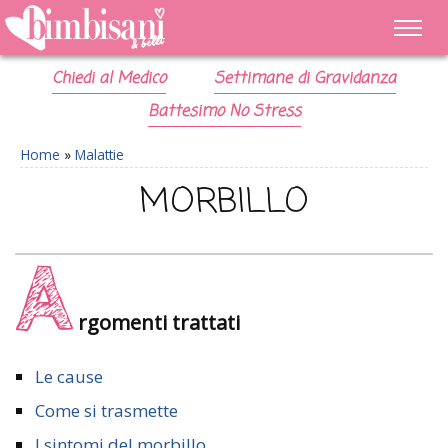
Chiedi al Medico
Settimane di Gravidanza
Battesimo No Stress
Home
»
Malattie
MORBILLO
A
rgomenti trattati
Le cause
Come si trasmette
I sintomi del morbillo