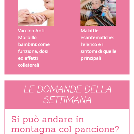
Vaccino Anti
Malattie
Morbillo
esantematiche:
bambini: come
l’elenco e i
funziona, dosi
sintomi di quelle
ed effetti
principali
collaterali
LE DOMANDE DELLA
SETTIMANA
Si può andare in
montagna col pancione?