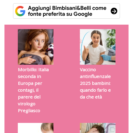
Morbillo: Italia
Vaccino
seconda in
antinfluenzale
Europa per
2025 bambini:
contagi, il
quando farlo e
parere del
da che età
virologo
Pregliasco