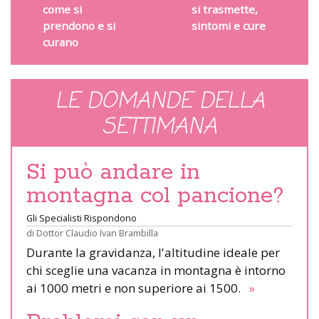
come si
si trasmette,
prendono e si
sintomi e cure
curano
LE DOMANDE DELLA
SETTIMANA
Si può andare in
montagna col pancione?
Gli Specialisti Rispondono
di
Dottor Claudio Ivan Brambilla
Durante la gravidanza, l'altitudine ideale per
chi sceglie una vacanza in montagna è intorno
ai 1000 metri e non superiore ai 1500.
»