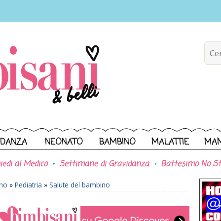
IDANZA
NEONATO
BAMBINO
MALATTIE
MA
iedi al Medico
Settimane di Gravidanza
Battesimo No St
ono
»
Pediatria
»
Salute del bambino