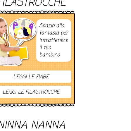
FILASTROCCHE
Spazio alla
fantasia per
intrattenere
il tuo
bambino
LEGGI LE FIABE
LEGGI LE FILASTROCCHE
NINNA NANNA