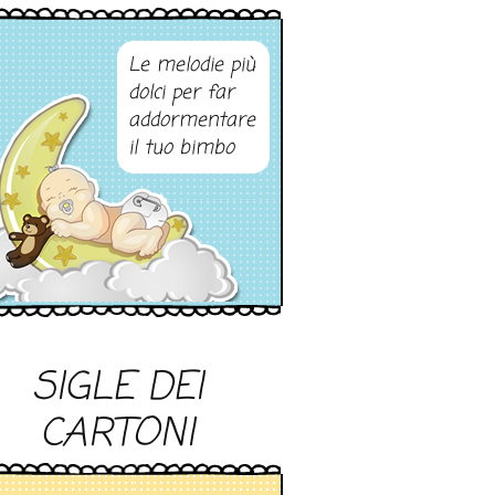
Le melodie più
dolci per far
addormentare
il tuo bimbo
SIGLE DEI
CARTONI