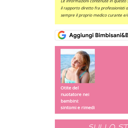
Le informazioni contenute in questo 
il rapporto diretto fra professionisti
sempre il proprio medico curante e/o 
Otite del
nuotatore nei
bambini:
sintomi e rimedi