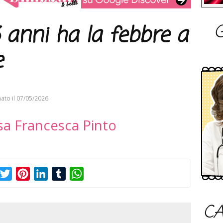
G
 anni ha la febbre a
e
ato il
07/05/2026
sa Francesca Pinto
acebook
Twitter
Pinterest
LinkedIn
Tumblr
WhatsApp
CA