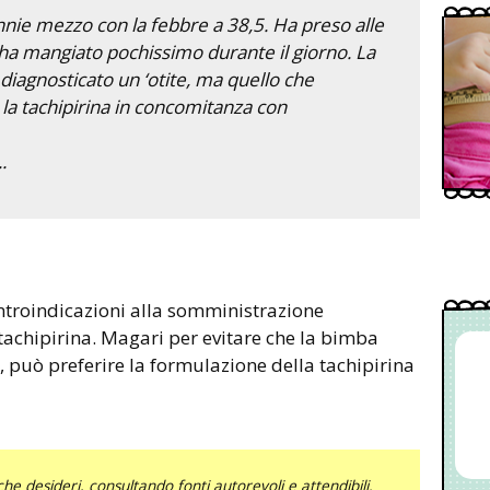
annie mezzo con la febbre a 38,5. Ha preso alle
e ha mangiato pochissimo durante il giorno. La
a diagnosticato un ‘otite, ma quello che
 la tachipirina in concomitanza con
.
ntroindicazioni alla somministrazione
tachipirina. Magari per evitare che la bimba
, può preferire la formulazione della tachipirina
he desideri, consultando fonti autorevoli e attendibili.