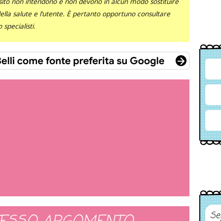
sito non intendono e non devono in alcun modo sostituire
 della salute e l’utente. È pertanto opportuno consultare
specialisti.
Se