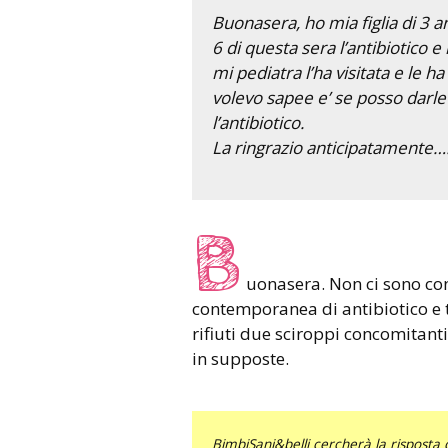
Buonasera, ho mia figlia di 3 
6 di questa sera l’antibiotico 
mi pediatra l’ha visitata e le h
volevo sapee e’ se posso darle
l’antibiotico.
La ringrazio anticipatamente….
B
uonasera. Non ci sono co
contemporanea di antibiotico e 
rifiuti due sciroppi concomitanti
in supposte.
BimbiSani&belli cercherà la risposta c