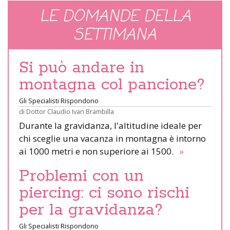
LE DOMANDE DELLA
SETTIMANA
Si può andare in
montagna col pancione?
Gli Specialisti Rispondono
di
Dottor Claudio Ivan Brambilla
Durante la gravidanza, l'altitudine ideale per
chi sceglie una vacanza in montagna è intorno
ai 1000 metri e non superiore ai 1500.
»
Problemi con un
piercing: ci sono rischi
per la gravidanza?
Gli Specialisti Rispondono