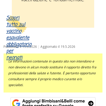
Scopri
tutto sul
vaccino
esavalente
obbligatorio
Pubblicato il
19.5.2026
Aggiornato il
19.5.2026
per
neonati
Le informazioni contenute in questo sito non intendono e
non devono in alcun modo sostituire il rapporto diretto fra
professionisti della salute e l’utente. È pertanto opportuno
consultare sempre il proprio medico curante e/o
specialisti.