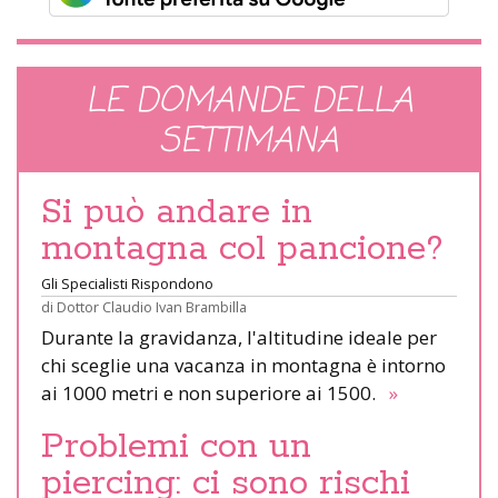
LE DOMANDE DELLA
SETTIMANA
Si può andare in
montagna col pancione?
Gli Specialisti Rispondono
di
Dottor Claudio Ivan Brambilla
Durante la gravidanza, l'altitudine ideale per
chi sceglie una vacanza in montagna è intorno
ai 1000 metri e non superiore ai 1500.
»
Problemi con un
piercing: ci sono rischi