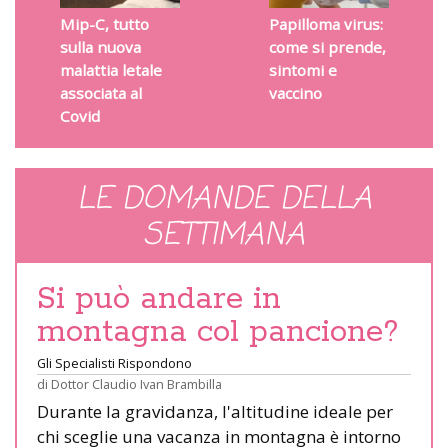
Mip-C, tutto
Papilloma virus:
sulla nuova
come si prende,
malattia letale
sintomi e
associata al
vaccino
Covid
LE DOMANDE DELLA
SETTIMANA
Si può andare in
montagna col pancione?
Gli Specialisti Rispondono
di
Dottor Claudio Ivan Brambilla
Durante la gravidanza, l'altitudine ideale per
chi sceglie una vacanza in montagna è intorno