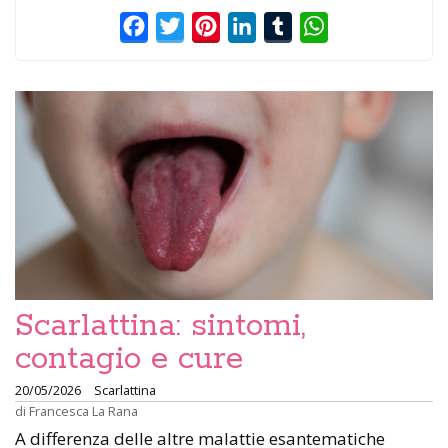
Facebook
Twitter
Pinterest
LinkedIn
Tumblr
WhatsApp
Scarlattina: sintomi,
contagio e cure
20/05/2026
Scarlattina
di
Francesca La Rana
A differenza delle altre malattie esantematiche