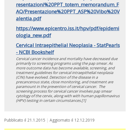
resentazioni%20PPT_totem_memorandum_F
AQ/Presentazione%20PPT_ASP%20Vibo%20V
alentia.pdf
https://www.epicentro.iss.it/hpv/pdf/epidemi
ologia_new.pdf
Cervical Intraepithelial Neoplasia - StatPearls
- NCBI Bookshelf
Cervical cancer incidence and mortality have decreased due
primarily to screening programs using the pap smear. As
more outcome data has become available, screening, and
treatment guidelines for cervical intraepithelial neoplasia
(CIN) have evolved. Detection of the disease in a
precancerous state, close monitoring, and treatment are
paramount in the prevention of cervical cancer. The
screening process for cervical cancer involves pap smear
cytology of the cervix, along with with human papillomavirus
(HPV) testing in certain circumstances.[1]
Pubblicato il
21.1.2015
Aggiornato il
12.12.2019