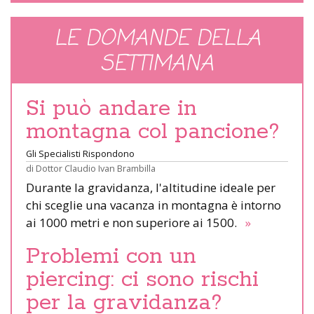
LE DOMANDE DELLA
SETTIMANA
Si può andare in
montagna col pancione?
Gli Specialisti Rispondono
di
Dottor Claudio Ivan Brambilla
Durante la gravidanza, l'altitudine ideale per
chi sceglie una vacanza in montagna è intorno
ai 1000 metri e non superiore ai 1500.
»
Problemi con un
piercing: ci sono rischi
per la gravidanza?