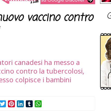
G
nuovo vaccino contro
atori canadesi ha messo a
ino contro la tubercolosi,
esso colpisce i bambini
acebook
Twitter
Pinterest
LinkedIn
Tumblr
WhatsApp