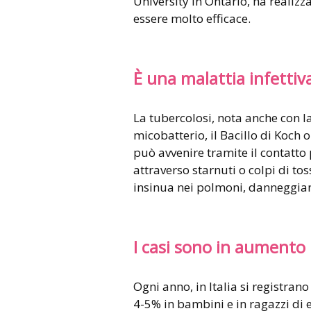
University in Ontario, ha realiz
essere molto efficace.
È una malattia infettiv
La tubercolosi, nota anche con l
micobatterio, il Bacillo di Koch
può avvenire tramite il contatt
attraverso starnuti o colpi di tos
insinua nei polmoni, danneggiand
I casi sono in aumento
Ogni anno, in Italia si registrano 
4-5% in bambini e in ragazzi di e