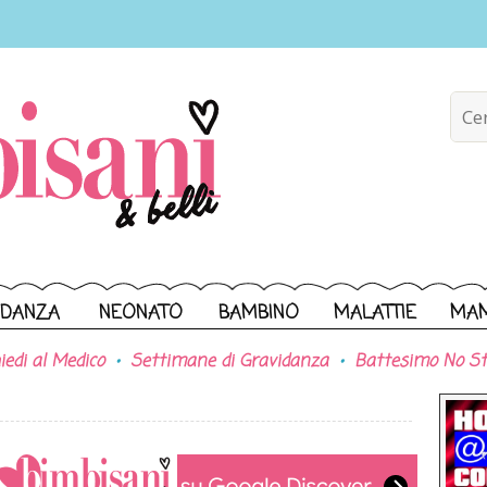
IDANZA
NEONATO
BAMBINO
MALATTIE
MA
iedi al Medico
Settimane di Gravidanza
Battesimo No St