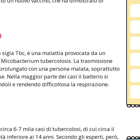
zato un nuovo vaccino, che ha dimostrato di
a
a sigla Tbc, è una malattia provocata da un
 o Micobacterium tubercolosis. La trasmissione
o prolungato con una persona malata, soprattutto
se. Nella maggior parte dei casi il batterio si
oli e rendendo difficoltosa la respirazione.
circa 6-7 mila casi di tubercolosi, di cui circa il
tà inferiore ai 14 anni. Secondo gli esperti, però,