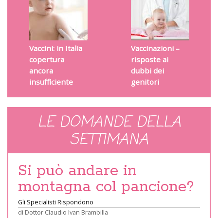
Vaccini: in Italia
Vaccinazioni –
copertura
risposte ai
ancora
dubbi dei
insufficiente
genitori
LE DOMANDE DELLA
SETTIMANA
Si può andare in
montagna col pancione?
Gli Specialisti Rispondono
di
Dottor Claudio Ivan Brambilla