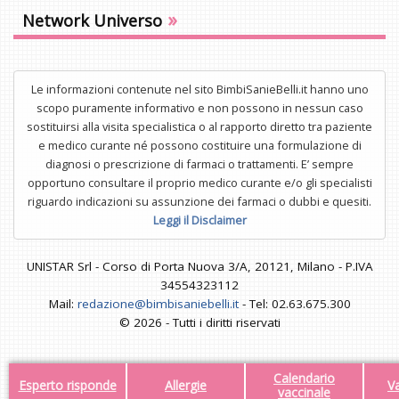
»
Network Universo
Le informazioni contenute nel sito BimbiSanieBelli.it hanno uno
scopo puramente informativo e non possono in nessun caso
sostituirsi alla visita specialistica o al rapporto diretto tra paziente
e medico curante né possono costituire una formulazione di
diagnosi o prescrizione di farmaci o trattamenti. E’ sempre
opportuno consultare il proprio medico curante e/o gli specialisti
riguardo indicazioni su assunzione dei farmaci o dubbi e quesiti.
Leggi il Disclaimer
UNISTAR Srl - Corso di Porta Nuova 3/A, 20121, Milano - P.IVA
34554323112
Mail:
redazione@bimbisaniebelli.it
- Tel: 02.63.675.300
© 2026 - Tutti i diritti riservati
Calendario
Esperto risponde
Allergie
V
vaccinale