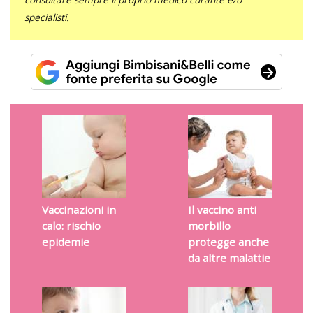
specialisti.
Vaccinazioni in
Il vaccino anti
calo: rischio
morbillo
epidemie
protegge anche
da altre malattie