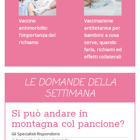
Vaccino
Vaccinazione
antimorbillo:
antitetanica per
l’importanza del
bambini: a cosa
richiamo
serve, quando
farla, richiami ed
effetti collaterali
LE DOMANDE DELLA
SETTIMANA
Si può andare in
montagna col pancione?
Gli Specialisti Rispondono