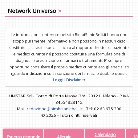
»
Network Universo
Le informazioni contenute nel sito BimbiSanieBelli.it hanno uno
scopo puramente informativo e non possono in nessun caso
sostituirsi alla visita specialistica o al rapporto diretto tra paziente
e medico curante né possono costituire una formulazione di
diagnosi o prescrizione di farmaci o trattamenti. E’ sempre
opportuno consultare il proprio medico curante e/o gli specialisti
riguardo indicazioni su assunzione dei farmaci o dubbi e quesiti.
Leggi il Disclaimer
UNISTAR Srl - Corso di Porta Nuova 3/A, 20121, Milano - P.IVA
34554323112
Mail:
redazione@bimbisaniebelli.it
- Tel: 02.63.675.300
© 2026 - Tutti i diritti riservati
Calendario
Esperto risponde
Allergie
V