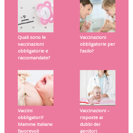
Quali sono le
Vaccinazioni
vaccinazioni
obbligatorie per
obbligatorie e
l’asilo?
raccomandate?
Vaccini
Vaccinazioni –
obbligatori?
risposte ai
Mamme italiane
dubbi dei
favorevoli
genitori