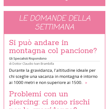
LE DOMANDE DELLA
SETTIMANA
Si può andare in
montagna col pancione?
Gli Specialisti Rispondono
di
Dottor Claudio Ivan Brambilla
Durante la gravidanza, l'altitudine ideale per
chi sceglie una vacanza in montagna è intorno
ai 1000 metri e non superiore ai 1500.
»
Problemi con un
piercing: ci sono rischi