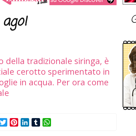
G
 ago!
o della tradizionale siringa, è
ciale cerotto sperimentato in
oglie in acqua. Per ora come
ale
acebook
Twitter
Pinterest
LinkedIn
Tumblr
WhatsApp