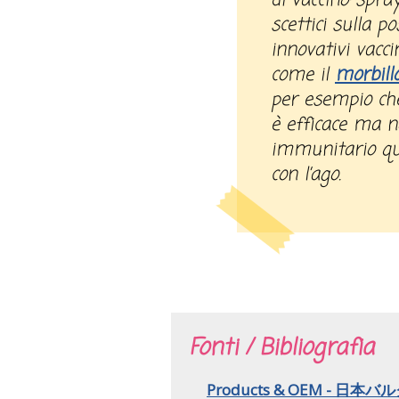
di vaccino-spray
scettici sulla po
innovativi vacc
come il
morbill
per esempio che 
è efficace ma n
immunitario qu
con l’ago.
Fonti / Bibliografia
Products & OEM - 日本