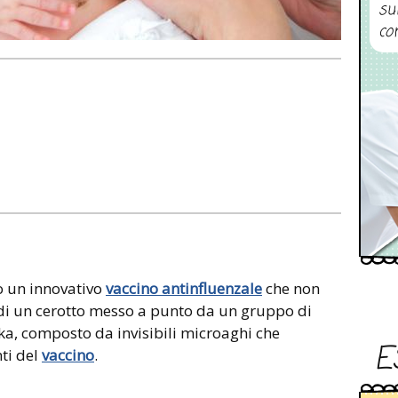
su
co
o un innovativo
vaccino antinfluenzale
che non
ta di un cerotto messo a punto da un gruppo di
aka, composto da invisibili microaghi che
E
ti del
vaccino
.