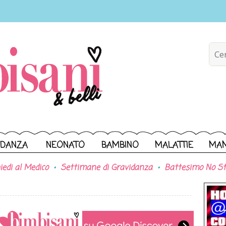
IDANZA
NEONATO
BAMBINO
MALATTIE
MA
iedi al Medico
Settimane di Gravidanza
Battesimo No St