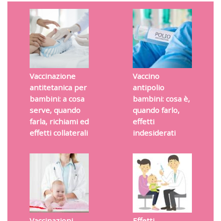
Vaccinazione
Vaccino
antitetanica per
antipolio
bambini: a cosa
bambini: cosa è,
serve, quando
quando farlo,
farla, richiami ed
effetti
effetti collaterali
indesiderati
Vaccinazioni –
Effetti