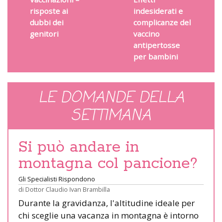
risposte ai
indesiderati e
dubbi dei
complicanze del
genitori
vaccino
antipertosse
per bambini
LE DOMANDE DELLA
SETTIMANA
Si può andare in
montagna col pancione?
Gli Specialisti Rispondono
di
Dottor Claudio Ivan Brambilla
Durante la gravidanza, l'altitudine ideale per
chi sceglie una vacanza in montagna è intorno