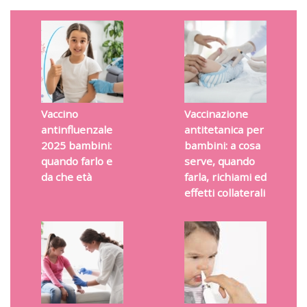
Vaccino
Vaccinazione
antinfluenzale
antitetanica per
2025 bambini:
bambini: a cosa
quando farlo e
serve, quando
da che età
farla, richiami ed
effetti collaterali