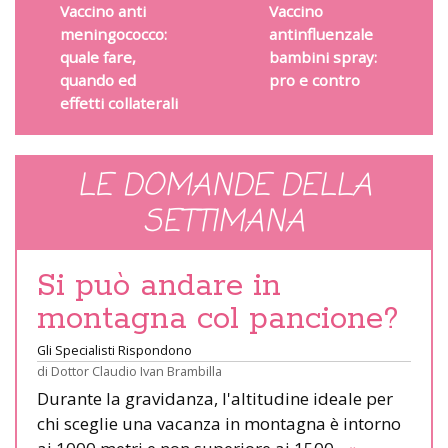
Vaccino anti
Vaccino
meningococco:
antinfluenzale
quale fare,
bambini spray:
quando ed
pro e contro
effetti collaterali
LE DOMANDE DELLA
SETTIMANA
Si può andare in
montagna col pancione?
Gli Specialisti Rispondono
di
Dottor Claudio Ivan Brambilla
Durante la gravidanza, l'altitudine ideale per
chi sceglie una vacanza in montagna è intorno