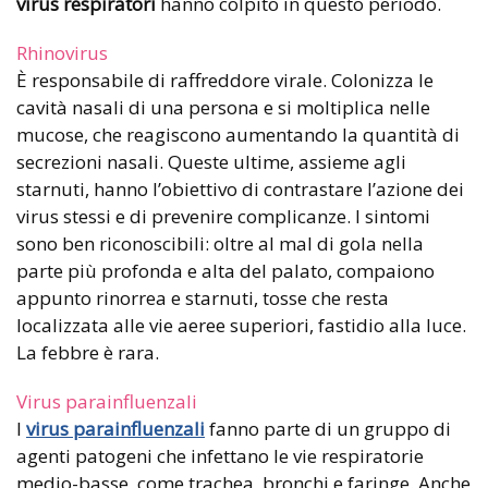
virus respiratori
hanno colpito in questo periodo.
Rhinovirus
È responsabile di raffreddore virale. Colonizza le
cavità nasali di una persona e si moltiplica nelle
mucose, che reagiscono aumentando la quantità di
secrezioni nasali. Queste ultime, assieme agli
starnuti, hanno l’obiettivo di contrastare l’azione dei
virus stessi e di prevenire complicanze. I sintomi
sono ben riconoscibili: oltre al mal di gola nella
parte più profonda e alta del palato, compaiono
appunto rinorrea e starnuti, tosse che resta
localizzata alle vie aeree superiori, fastidio alla luce.
La febbre è rara.
Virus parainfluenzali
I
virus parainfluenzali
fanno parte di un gruppo di
agenti patogeni che infettano le vie respiratorie
medio-basse, come trachea, bronchi e faringe. Anche