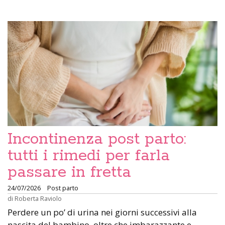
Incontinenza post parto:
tutti i rimedi per farla
passare in fretta
24/07/2026
Post parto
di
Roberta Raviolo
Perdere un po’ di urina nei giorni successivi alla
nascita del bambino, oltre che imbarazzante e