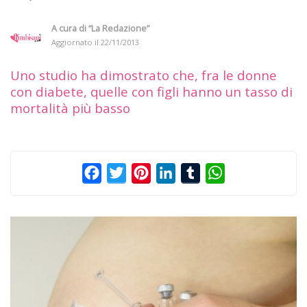
A cura di
“La Redazione”
Aggiornato il
22/11/2013
Uno studio ha dimostrato che, fra le donne
con diabete, quelle con figli hanno un tasso di
mortalità più basso
Facebook
Twitter
Pinterest
LinkedIn
Tumblr
WhatsApp