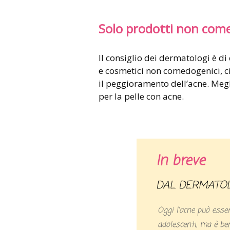
Solo prodotti non com
Il consiglio dei dermatologi è di 
e cosmetici non comedogenici, ci
il peggioramento dell’acne. Megl
per la pelle con acne.
In breve
DAL DERMATO
Oggi l’acne può esser
adolescenti, ma è be