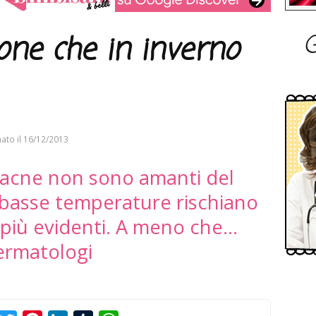
G
one che in inverno
ato il
16/12/2013
e acne non sono amanti del
e basse temperature rischiano
più evidenti. A meno che...
dermatologi