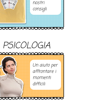
nostri
consigli
PSICOLOGIA
Un aiuto per
affrontare i
momenti
difficili