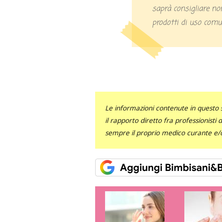
saprà consigliare no
prodotti di uso comun
Le informazioni contenute in questo 
il rapporto diretto fra professionisti
sempre il proprio medico curante e/o 