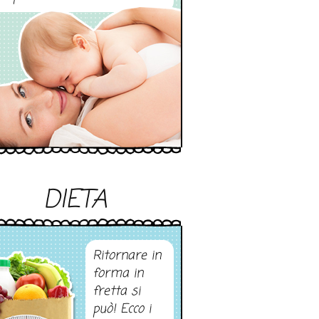
DIETA
Ritornare in
forma in
fretta si
può! Ecco i