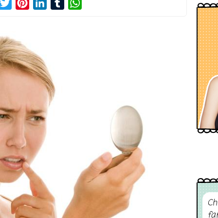
acebook
Twitter
Pinterest
LinkedIn
Tumblr
WhatsApp
Ch
fa