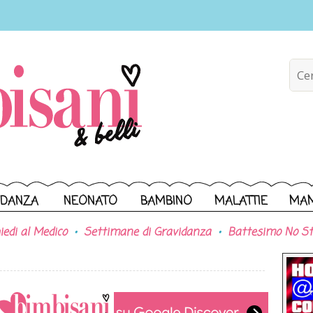
IDANZA
NEONATO
BAMBINO
MALATTIE
MA
iedi al Medico
Settimane di Gravidanza
Battesimo No St