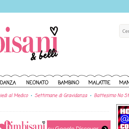
IDANZA
NEONATO
BAMBINO
MALATTIE
MA
iedi al Medico
Settimane di Gravidanza
Battesimo No St