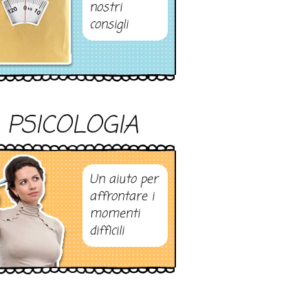
nostri
consigli
PSICOLOGIA
Un aiuto per
affrontare i
momenti
difficili