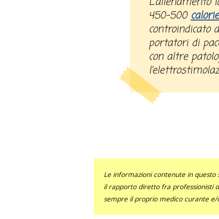
L’allenamento lampo consente di bruciare
450-500
calorie
controindicato a
portatori di pac
con altre patolo
l’elettrostimola
Le informazioni contenute in questo 
il rapporto diretto fra professionisti
sempre il proprio medico curante e/o 