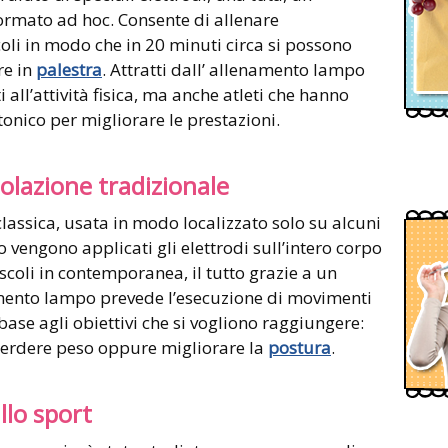
ormato ad hoc. Consente di allenare
 in modo che in 20 minuti circa si possono
re in
palestra
. Attratti dall’ allenamento lampo
i all’attività fisica, ma anche atleti che hanno
tonico per migliorare le prestazioni.
molazione tradizionale
classica, usata in modo localizzato solo su alcuni
 vengono applicati gli elettrodi sull’intero corpo
coli in contemporanea, il tutto grazie a un
amento lampo prevede l’esecuzione di movimenti
 base agli obiettivi che si vogliono raggiungere:
perdere peso oppure migliorare la
postura
.
llo sport