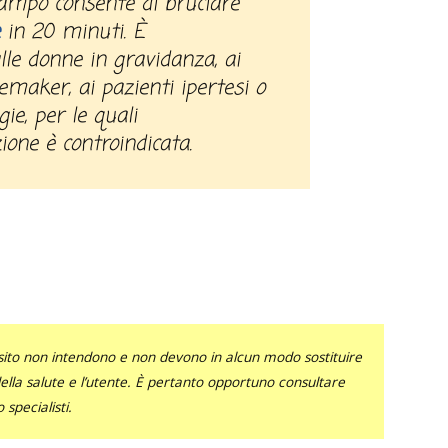
in 20 minuti. È
lle donne in gravidanza, ai
emaker, ai pazienti ipertesi o
gie, per le quali
zione è controindicata.
sito non intendono e non devono in alcun modo sostituire
 della salute e l’utente. È pertanto opportuno consultare
specialisti.