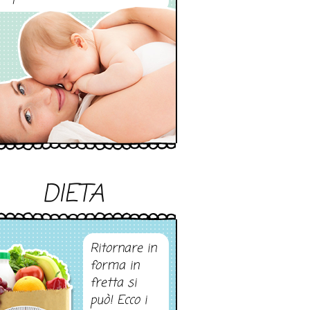
DIETA
Ritornare in
forma in
fretta si
può! Ecco i