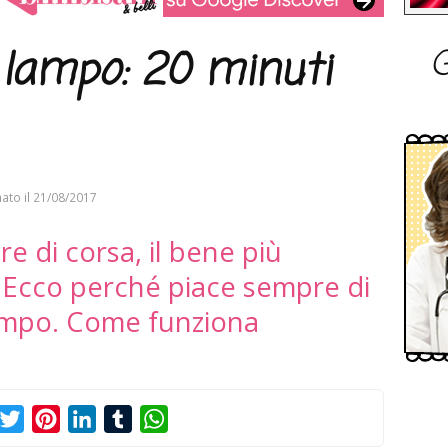
G
lampo: 20 minuti
ato il
21/08/2017
e di corsa, il bene più
. Ecco perché piace sempre di
lampo. Come funziona
acebook
Twitter
Pinterest
LinkedIn
Tumblr
WhatsApp