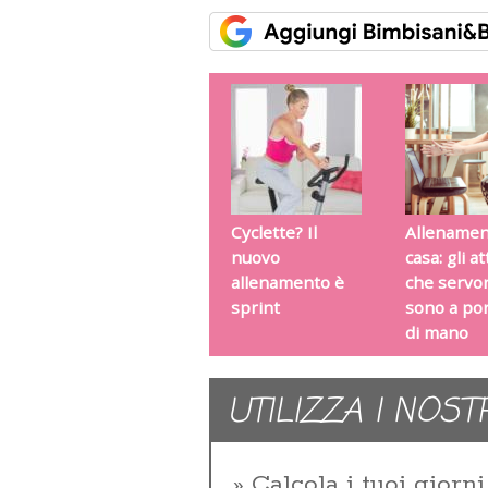
Cyclette? Il
Allenamen
nuovo
casa: gli a
allenamento è
che servo
sprint
sono a por
di mano
UTILIZZA I NOST
Calcola i tuoi giorni 