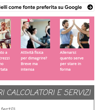
to a
Attività fisica
Allenarsi:
ttrezzi
per dimagrire?
quanto serve
no
Breve ma
per stare in
tata
intensa
forma
RI CALCOLATORI E SERVIZI
fertili