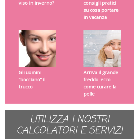
viso in inverno?
consigli pratici
su cosa portare
in vacanza
Gli uomini
Arriva il grande
“bocciano” il
freddo: ecco
trucco
come curare la
pelle
UTILIZZA I NOSTRI
CALCOLATORI E SERVIZI