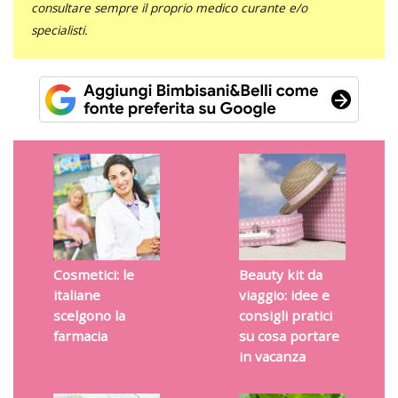
consultare sempre il proprio medico curante e/o
specialisti.
Cosmetici: le
Beauty kit da
italiane
viaggio: idee e
scelgono la
consigli pratici
farmacia
su cosa portare
in vacanza