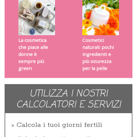
La cosmetica
Cosmetici
che piace alle
naturali: pochi
donne è
ingredienti e
sempre più
più sicurezza
green
per la pelle
UTILIZZA I NOSTRI
CALCOLATORI E SERVIZI
Calcola i tuoi giorni fertili